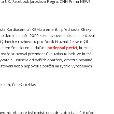
ulta UK, Facebook Jaroslava Flegra, CNN Prima NEWS
nosta Kardiocentra IKEMu a emeritní přednosta Kliniky
u epidemie na jaře 2020 koronavirovou nákazu zlehčoval
týdnech v rozhovoru pro Deník N uznal, že se mýlil.
manem Šmuclerem a dalšími
podepsal petici
, kterou
 ostře kritizoval prezident ČLK Milan Kubek, ve které
byvatele, upustila od dalších opatření, omezila povinné
estování nebo nepovolila použití na rychlo vyrobených
ce.com, Český rozhlas
votnictví, který byl ministrem zdravotnictví ještě před