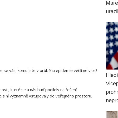
Mare
uraz
me se vás, komu jste v průběhu epidemie věřili nejvíce?
Hled
Vice
sti, které se u nás buď podílely na řešení
prohr
ti s ní významně vstupovaly do veřejného prostoru.
nepr