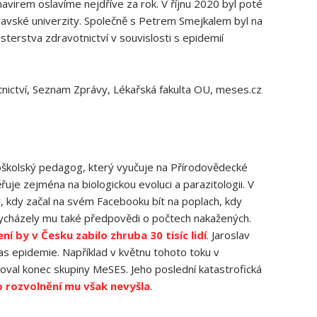
avirem oslavíme nejdříve za rok. V říjnu 2020 byl poté
avské univerzity. Společně s Petrem Smejkalem byl na
sterstva zdravotnictví v souvislosti s epidemií
tnictví, Seznam Zprávy, Lékařská fakulta OU, meses.cz
koškolský pedagog, který vyučuje na Přírodovědecké
je zejména na biologickou evoluci a parazitologii. V
r, kdy začal na svém Facebooku bít na poplach, kdy
. Vycházely mu také předpovědi o počtech nakažených.
í by v Česku zabilo zhruba 30 tisíc lidí
. Jaroslav
čas epidemie. Například v květnu tohoto toku v
val konec skupiny MeSES. Jeho poslední katastrofická
rozvolnění mu však nevyšla
.