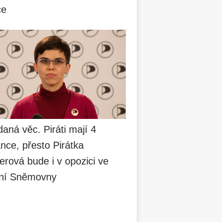
ce
aná věc. Piráti mají 4
nce, přesto Pirátka
erová bude i v opozici ve
ní Sněmovny