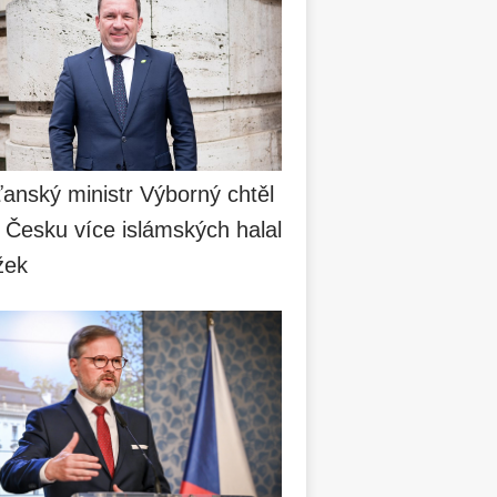
anský ministr Výborný chtěl
 Česku více islámských halal
žek