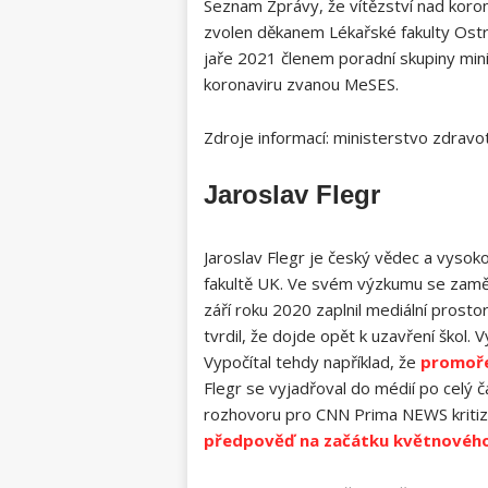
Seznam Zprávy, že vítězství nad koron
zvolen děkanem Lékařské fakulty Ostr
jaře 2021 členem poradní skupiny mini
koronaviru zvanou MeSES.
Zdroje informací: ministerstvo zdravo
Jaroslav Flegr
Jaroslav Flegr je český vědec a vyso
fakultě UK. Ve svém výzkumu se zaměřu
září roku 2020 zaplnil mediální prosto
tvrdil, že dojde opět k uzavření škol
Vypočítal tehdy například, že
promořen
Flegr se vyjadřoval do médií po celý 
rozhovoru pro CNN Prima NEWS kritizo
předpověď na začátku květnového 