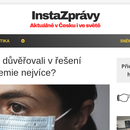
TIKA
SNĚ
 důvěřovali v řešení
Při
emie nejvíce?
