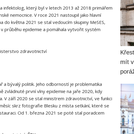
a a infektolog, který byl v letech 2013 až 2018 primářem
enské nemocnice. V roce 2021 nastoupil jako hlavní
na do května 2021 se stal vedoucím skupiny MeSES,
ví v průběhu epidemie a pomáhala vytvořit systém
isterstvo zdravotnictví
Křesť
mít v
porá
 a bývalý politik. Jeho odborností je problematika
šně zvládnuté první vlny epidemie na jaře 2020, kdy
a. V září 2020 se stal ministrem zdravotnictví, ve funkci
měsíc skrz fotografie Blesku z místa setkání, které se
stauraci. Od 1. března 2021 se poté stal poradcem