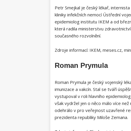
Petr Smejkal je český lékař, internist
kliniky infekčních nemocí Ústřední voj
epidemiolog institutu IKEM a od břez
která radila ministerstvu zdravotnict
současného rozvolnění.
Zdroje informací: IKEM, meses.cz, min
Roman Prymula
Roman Prymula je český vojenský lékař
imunizace a vakcín. Stal se tváří úspě
vystupoval v roli hlavního epidemiolog
však vydržel jen o něco málo více než 
odehrálo v pro veřejnost uzavřené re
prezidenta republiky Miloše Zemana.