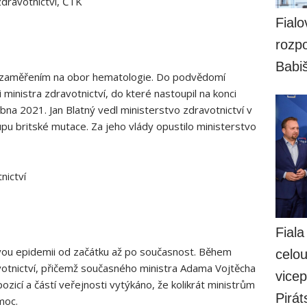
zdravotnictví, ČTK
Fialo
rozpo
Babi
e zaměřením na obor hematologie. Do podvědomí
 ministra zdravotnictví, do které nastoupil na konci
ubna 2021. Jan Blatný vedl ministerstvo zdravotnictví v
upu britské mutace. Za jeho vlády opustilo ministerstvo
nictví
Fiala
ovou epidemii od začátku až po současnost. Během
celo
avotnictví, přičemž současného ministra Adama Vojtěcha
vicep
ozicí a částí veřejnosti vytýkáno, že kolikrát ministrům
Pirát
moc.