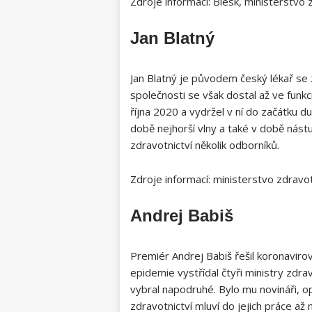
Zdroje informací: Blesk, ministerstvo 
Jan Blatný
Jan Blatný je původem český lékař s
společnosti se však dostal až ve funkci
října 2020 a vydržel v ní do začátku d
době nejhorší vlny a také v době nást
zdravotnictví několik odborníků.
Zdroje informací: ministerstvo zdravot
Andrej Babiš
Premiér Andrej Babiš řešil koronavir
epidemie vystřídal čtyři ministry zdr
vybral napodruhé. Bylo mu novináři, op
zdravotnictví mluví do jejich práce až 