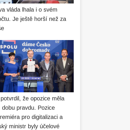
va vláda lhala i o svém
čtu. Je ještě horší než za
še
 potvrdil, že opozice měla
u dobu pravdu. Pozice
remiéra pro digitalizaci a
ský ministr byly účelové