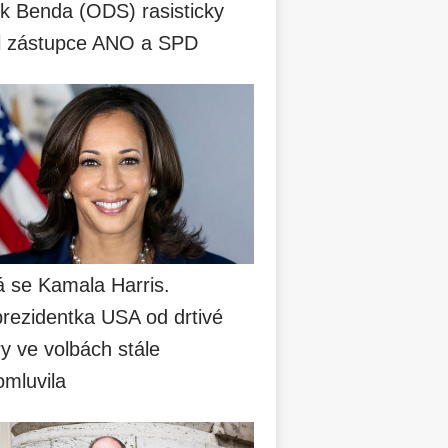
k Benda (ODS) rasisticky
il zástupce ANO a SPD
á se Kamala Harris.
prezidentka USA od drtivé
y ve volbách stále
omluvila