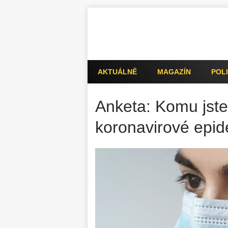
AKTUÁLNĚ
MAGAZÍN
POLI
Anketa: Komu jste
koronavirové epid