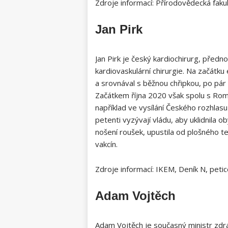
Zdroje informací: Přírodovědecká fak
Jan Pirk
Jan Pirk je český kardiochirurg, před
kardiovaskulární chirurgie. Na začátk
a srovnával s běžnou chřipkou, po pár 
Začátkem října 2020 však spolu s Ro
například ve vysílání Českého rozhlasu
petenti vyzývají vládu, aby uklidnila o
nošení roušek, upustila od plošného t
vakcín.
Zdroje informací: IKEM, Deník N, peti
Adam Vojtěch
Adam Vojtěch je současný ministr zdra