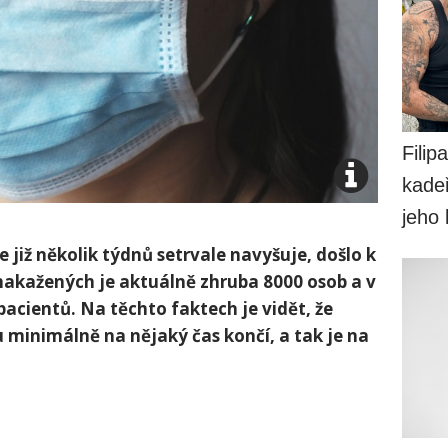
Filip
kadeř
jeho
již několik týdnů setrvale navyšuje, došlo k
nakažených je aktuálně zhruba 8000 osob a v
pacientů. Na těchto faktech je vidět, že
 minimálně na nějaký čas končí, a tak je na