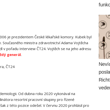
funk
 2006 je prezidentem České lékařské komory. Kubek byl
. Současného ministra zdravotnictví Adama Vojtěcha
edl v pořadu Interview ČT24. Vojtěch se na jeho adresu
aždý generál
.
Nevíd
ora, ČT24
posla
Richt
vede
demiologii. Od dubna roku 2020 vykonával na
dinátora resortní pracovní skupiny pro řízené
šak z této pozice odešel. V červnu 2020 prohlásil pro