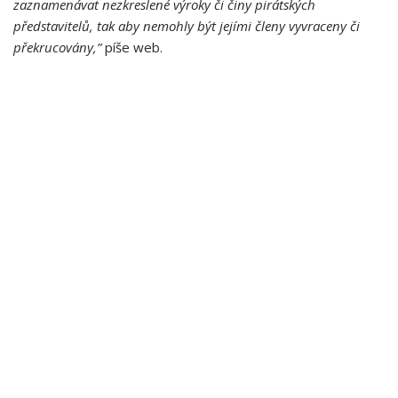
zaznamenávat nezkreslené výroky či činy pirátských
představitelů, tak aby nemohly být jejími členy vyvraceny či
překrucovány,”
píše web.