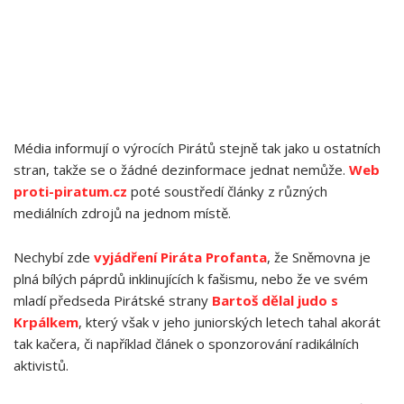
Média informují o výrocích Pirátů stejně tak jako u ostatních
stran, takže se o žádné dezinformace jednat nemůže.
Web
proti-piratum.cz
poté soustředí články z různých
mediálních zdrojů na jednom místě.
Nechybí zde
vyjádření Piráta Profanta
, že Sněmovna je
plná bílých páprdů inklinujících k fašismu, nebo že ve svém
mladí předseda Pirátské strany
Bartoš dělal judo s
Krpálkem
, který však v jeho juniorských letech tahal akorát
tak kačera, či například článek o sponzorování radikálních
aktivistů.