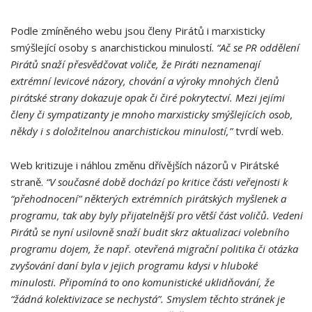
Podle zmíněného webu jsou členy Pirátů i marxisticky
smýšlející osoby s anarchistickou minulostí.
“Ač se PR oddělení
Pirátů snaží přesvědčovat voliče, že Piráti neznamenají
extrémní levicové názory, chování a výroky mnohých členů
pirátské strany dokazuje opak či čiré pokrytectví. Mezi jejími
členy či sympatizanty je mnoho marxisticky smýšlejících osob,
někdy i s doložitelnou anarchistickou minulostí,”
tvrdí web.
Web kritizuje i náhlou změnu dřívějších názorů v Pirátské
straně.
“V současné době dochází po kritice části veřejnosti k
“přehodnocení” některých extrémních pirátských myšlenek a
programu, tak aby byly přijatelnější pro větší část voličů. Vedení
Pirátů se nyní usilovně snaží budit skrz aktualizaci volebního
programu dojem, že např. otevřená migrační politika či otázka
zvyšování daní byla v jejich programu kdysi v hluboké
minulosti. Připomíná to ono komunistické uklidňování, že
“žádná kolektivizace se nechystá”. Smyslem těchto stránek je