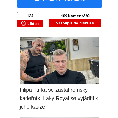
109
komentářů
Vstoupit do diskuze
Filipa Turka se zastal romský
kadeřník. Laky Royal se vyjádřil k
jeho kauze