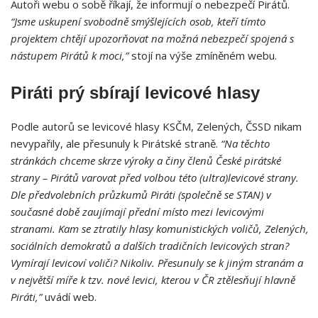
Autoři webu o sobě říkají, že informují o nebezpečí Pirátů.
“Jsme uskupení svobodně smýšlejících osob, kteří tímto
projektem chtějí upozorňovat na možná nebezpečí spojená s
nástupem Pirátů k moci,”
stojí na výše zmíněném webu.
Piráti prý sbírají levicové hlasy
Podle autorů se levicové hlasy KSČM, Zelených, ČSSD nikam
nevypařily, ale přesunuly k Pirátské straně.
“Na těchto
stránkách chceme skrze výroky a činy členů České pirátské
strany – Pirátů varovat před volbou této (ultra)levicové strany.
Dle předvolebních průzkumů Piráti (společně se STAN) v
současné době zaujímají přední místo mezi levicovými
stranami. Kam se ztratily hlasy komunistických voličů, Zelených,
sociálních demokratů a dalších tradičních levicových stran?
Vymírají levicoví voliči? Nikoliv. Přesunuly se k jiným stranám a
v největší míře k tzv. nové levici, kterou v ČR ztělesňují hlavně
Piráti,”
uvádí web.