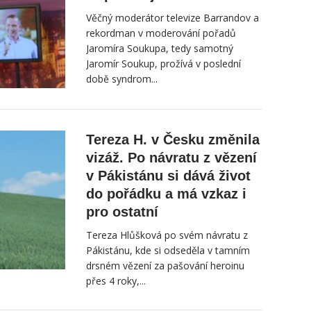
Věčný moderátor televize Barrandov a
rekordman v moderování pořadů
Jaromíra Soukupa, tedy samotný
Jaromír Soukup, prožívá v poslední
době syndrom...
Tereza H. v Česku změnila
vizáž. Po návratu z vězení
v Pákistánu si dává život
do pořádku a má vzkaz i
pro ostatní
Tereza Hlůšková po svém návratu z
Pákistánu, kde si odseděla v tamním
drsném vězení za pašování heroinu
přes 4 roky,...