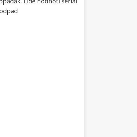
ropadák. Lidé hodnotí seriál
 odpad