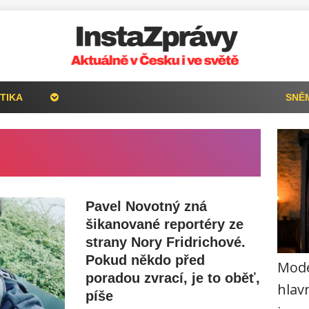
TIKA
SNĚ
Pavel Novotný zná
šikanované reportéry ze
strany Nory Fridrichové.
Pokud někdo před
Mode
poradou zvrací, je to oběť,
hlavn
píše