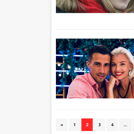
«
1
2
3
4
…