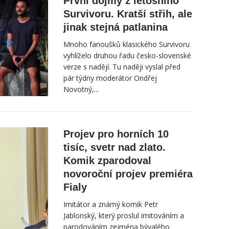
První dojmy z letošního
Survivoru. Kratší střih, ale
jinak stejná patlanina
Mnoho fanoušků klasického Survivoru
vyhlíželo druhou řadu česko-slovenské
verze s nadějí. Tu naději vyslal před
pár týdny moderátor Ondřej
Novotný,...
Projev pro horních 10
tisíc, svetr nad zlato.
Komik zparodoval
novoroční projev premiéra
Fialy
Imitátor a známý komik Petr
Jablonský, který proslul imitováním a
parodováním zejména bývalého