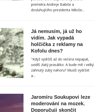
premiéra Andreje Babiše a
dosluhujícího prezidenta Miloše...
Já nemusím, já už ho
vidím. Jak vypadá
holčička z reklamy na
Kofolu dnes?
"Když vydržíš až do večera nepapat,
uvidíš zlatý prasátko. A bude mít i velký
zahnutý zuby nahoru? Musíš vydržet
a...
Jaromíru Soukupovi leze
moderování na mozek.
Doporučuji skončit