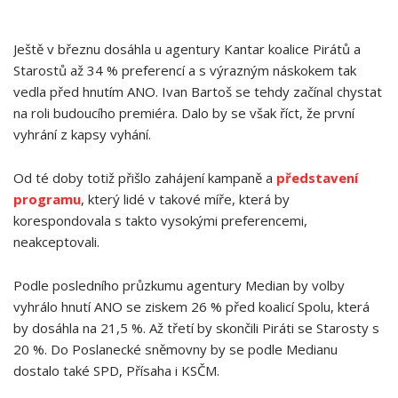
Ještě v březnu dosáhla u agentury Kantar koalice Pirátů a
Starostů až 34 % preferencí a s výrazným náskokem tak
vedla před hnutím ANO. Ivan Bartoš se tehdy začínal chystat
na roli budoucího premiéra. Dalo by se však říct, že první
vyhrání z kapsy vyhání.
Od té doby totiž přišlo zahájení kampaně a
představení
programu
, který lidé v takové míře, která by
korespondovala s takto vysokými preferencemi,
neakceptovali.
Podle posledního průzkumu agentury Median by volby
vyhrálo hnutí ANO se ziskem 26 % před koalicí Spolu, která
by dosáhla na 21,5 %. Až třetí by skončili Piráti se Starosty s
20 %. Do Poslanecké sněmovny by se podle Medianu
dostalo také SPD, Přísaha i KSČM.