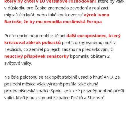
který by chtěl v EU většinové rozhodování
, které by však
v důsledku pro Česko znamenalo zavedení a realizaci
migračních kvót, nebo také kontroverzní
výrok Ivana
Bartoše, že by mu nevadila muslimská Evropa
.
Preferencím nepomohl jistě ani
další europoslanec, který
kritizoval zákrok policistů
proti zdrogovanému muži v
Teplicích, co zemřel po jejich zásahu na předávkování, či
neuctivý příspěvek senátorky
k pomníku obětem 2.
světové války.
Na čele pelotonu se tak opět stabilně usadilo hnutí ANO. Za
poslední měsíce však výrazně posílila také druhá
protibabišovská koalice Spolu, ke které pravděpodobně přešli
voliči, kteří jsou zklamaní z koalice Pirátů a Starostů.