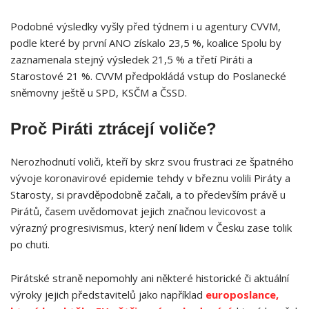
Podobné výsledky vyšly před týdnem i u agentury CVVM,
podle které by první ANO získalo 23,5 %, koalice Spolu by
zaznamenala stejný výsledek 21,5 % a třetí Piráti a
Starostové 21 %. CVVM předpokládá vstup do Poslanecké
sněmovny ještě u SPD, KSČM a ČSSD.
Proč Piráti ztrácejí voliče?
Nerozhodnutí voliči, kteří by skrz svou frustraci ze špatného
vývoje koronavirové epidemie tehdy v březnu volili Piráty a
Starosty, si pravděpodobně začali, a to především právě u
Pirátů, časem uvědomovat jejich značnou levicovost a
výrazný progresivismus, který není lidem v Česku zase tolik
po chuti.
Pirátské straně nepomohly ani některé historické či aktuální
výroky jejich představitelů jako například
europoslance,