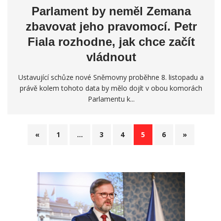
Parlament by neměl Zemana
zbavovat jeho pravomocí. Petr
Fiala rozhodne, jak chce začít
vládnout
Ustavující schůze nové Sněmovny proběhne 8. listopadu a
právě kolem tohoto data by mělo dojít v obou komorách
Parlamentu k...
«
1
…
3
4
5
6
»