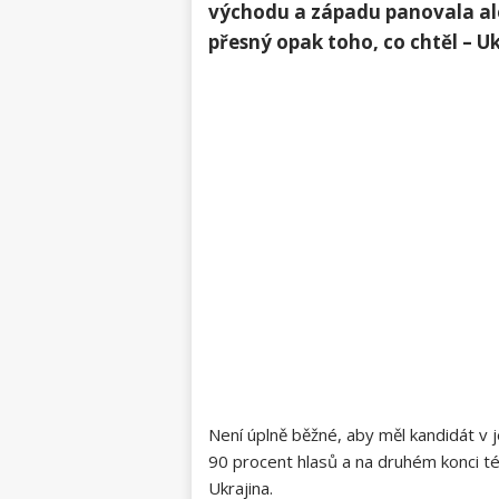
východu a západu panovala ale 
přesný opak toho, co chtěl – Uk
Není úplně běžné, aby měl kandidát v 
90 procent hlasů a na druhém konci té
Ukrajina.