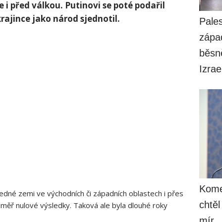
i před válkou. Putinovi se poté podařil
rajince jako národ sjednotil.
Pales
zápa
běsn
Izrae
Kome
jedné zemi ve východních či západních oblastech i přes
chtěl
měř nulové výsledky. Taková ale byla dlouhé roky
mír