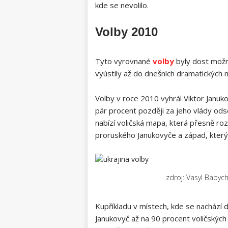
kde se nevolilo.
Volby 2010
Tyto vyrovnané
volby
byly dost možná
vyústily až do dnešních dramatických
Volby v roce 2010 vyhrál Viktor Januko
pár procent později za jeho vlády od
nabízí voličská mapa, která přesně rozd
proruského Janukovyče a západ, kter
zdroj: Vasyl Baby
Kupříkladu v místech, kde se nachází 
Janukovyč až na 90 procent voličských 