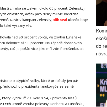
lasti zhruba se ziskem okolo 65 procent. Zelenskyj
ých oblastech, avšak jako rusky mluvící kandidát
 země. Navíc v kampani Zelenskyj
sliboval
ukončit boje
o také výrazný vliv.
Komen
ovala nad 80 procent voličů, ve zbytku Luhaňské
ekoší
dporu dokonce až 90 procent. Na západě dosahovaly
do re
centy, což je pořád více jako měl zde Porošenko, ale
návra
historie o atypické volby, které probíhaly jen pár
 předchozího prezidenta Janukovyče ze země.
terý vyhrál již v 1. kole s 54,7 procenty hlasů.
astech
kromě zhruba poloviny Donbasu a Luhaňsku,