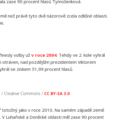
ovala zase 90 procent hlasů Tymošenková.
mě než právě tyto dvě názorově zcela odlišné oblasti.
ie.
inesly volby už
v roce 2004
. Tehdy ve 2. kole vyhrál
mi otráven, nad pozdějším prezidentem Viktorem
yhrál se ziskem 51,99 procent hlasů.
ch / Creative Commons /
CC BY-SA 3.0
ěř totožný jako v roce 2010. Na samém západě země
ů. V Luhaňské a Doněcké oblasti měl zase 90 procent