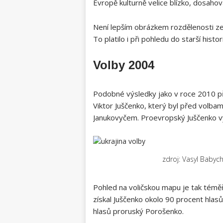
Evropě kulturně velice blízko, dosah
Není lepším obrázkem rozdělenosti ze
To platilo i při pohledu do starší histor
Volby 2004
Podobné výsledky jako v roce 2010 př
Viktor Juščenk
o, který byl před volba
Janukovyčem.
Proevropský Juščenk
o v
zdroj: Vasyl Baby
Pohled na voličskou mapu je tak tém
získal
Juščenk
o okolo 90 procent hlas
hlasů proruský Porošenko.