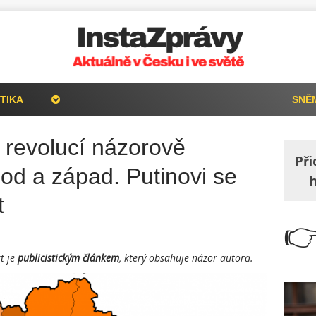
TIKA
SNĚ
d revolucí názorově
Při
od a západ. Putinovi se
t

t je
publicistickým článkem
, který obsahuje názor autora.