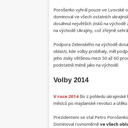
Porošenko vyhrál pouze ve Lvovské ob
dominoval ve všech ostatních ukrajinsk
dosáhnul největších zisků na východě
na východě Ukrajiny, což zřejmě sehrál
Podpora Zelenského na východě dosah
oblasti, kde volby probíhaly, měl po
jeho zisky většinou mezi 50 až 60 pro
podstatně méně jako na východě.
Volby 2014
V roce 2014
šlo z pohledu ukrajinské 
měsíců po majdanské revoluci a útěku
Prezidentem se stal Petro Porošenko, k
Dominoval rovnoměrně
ve všech obl