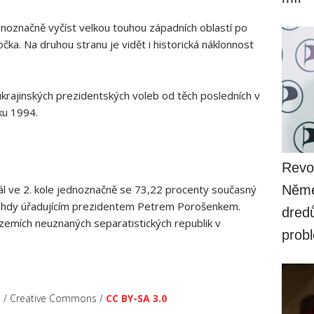
ednoznačně vyčíst velkou touhou západních oblastí po
točka. Na druhou stranu je vidět i historická náklonnost
krajinských prezidentských voleb od těch posledních v
ku 1994.
Revol
l ve 2. kole jednoznačně se 73,22 procenty současný
Něme
ehdy úřadujícím prezidentem Petrem Porošenkem.
dredů
zemích neuznaných separatistických republik v
prob
ch / Creative Commons /
CC BY-SA 3.0