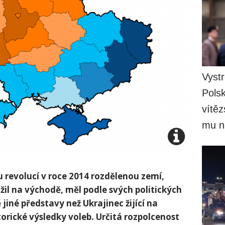
Vystr
Polsk
vítěz
mu n
 revolucí v roce 2014 rozdělenou zemí,
žil na východě, měl podle svých politických
jiné představy než Ukrajinec žijící na
orické výsledky voleb. Určitá rozpolcenost