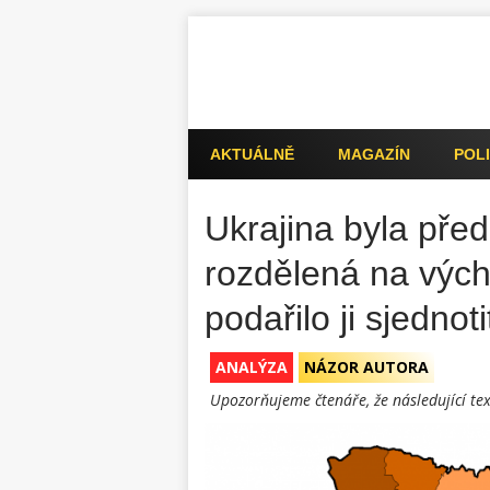
AKTUÁLNĚ
MAGAZÍN
POLI
Ukrajina byla pře
rozdělená na vých
podařilo ji sjednoti
ANALÝZA
NÁZOR AUTORA
Upozorňujeme čtenáře, že následující tex