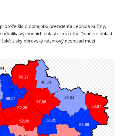
 protože šlo o obhajobu prezidenta Leonida Kučmy,
i v několika východních oblastech včetně Doněcké oblasti.
voličské zisky obrovský názorový nesoulad mezi