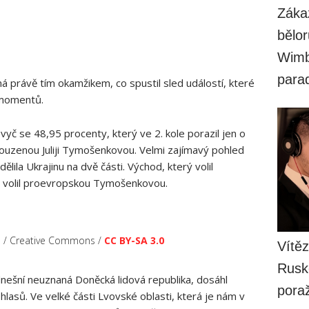
Záka
bělor
Wimb
para
 právě tím okamžikem, co spustil sled událostí, které
 momentů.
vyč se 48,95 procenty, který ve 2. kole porazil jen o
souzenou Juliji Tymošenkovou. Velmi zajímavý pohled
ělila Ukrajinu na dvě části. Východ, který volil
ý volil proevropskou Tymošenkovou.
ch / Creative Commons /
CC BY-SA 3.0
Vítěz
Rusk
dnešní neuznaná Doněcká lidová republika, dosáhl
pora
hlasů. Ve velké části Lvovské oblasti, která je nám v