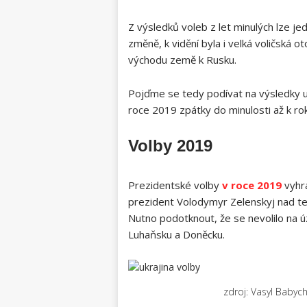
Z výsledků voleb z let minulých lze j
změně, k vidění byla i velká voličská o
východu země k Rusku.
Pojďme se tedy podívat na výsledky u
roce 2019 zpátky do minulosti až k ro
Volby 2019
Prezidentské volby
v roce 2019
vyhrá
prezident Volodymyr Zelenskyj nad t
Nutno podotknout, že se nevolilo na ú
Luhaňsku a Doněcku.
zdroj: Vasyl Baby