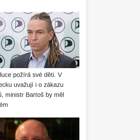
uce požírá své děti. V
cku uvažují i o zákazu
, ministr Bartoš by měl
lém