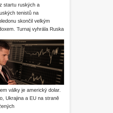
z startu ruských a
uských tenistů na
ledonu skončil velkým
doxem. Turnaj vyhrála Ruska
em války je americký dolar.
o, Ukrajina a EU na straně
žených