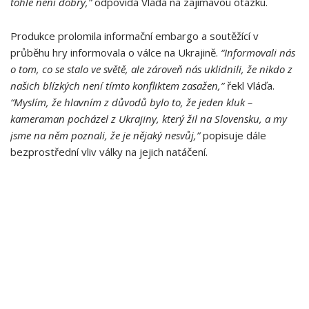
tohle není dobrý,”
odpovídá Vláďa na zajímavou otázku.
Produkce prolomila informační embargo a soutěžící v
průběhu hry informovala o válce na Ukrajině.
“Informovali nás
o tom, co se stalo ve světě, ale zároveň nás uklidnili, že nikdo z
našich blízkých není tímto konfliktem zasažen,”
řekl Vláďa.
“Myslím, že hlavním z důvodů bylo to, že jeden kluk –
kameraman pocházel z Ukrajiny, který žil na Slovensku, a my
jsme na něm poznali, že je nějaký nesvůj,”
popisuje dále
bezprostřední vliv války na jejich natáčení.