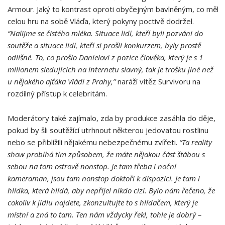
Armour. Jaký to kontrast oproti obyčejným bavlněným, co měl
celou hru na sobě Vláďa, který pokyny poctivě dodržel.
“Nalijme se čistého mléka. Situace lidí, kteří byli pozváni do
soutěže a situace lidí, kteří si prošli konkurzem, byly prostě
odlišné. To, co prošlo Danielovi z pozice člověka, který je s 1
milionem sledujících na internetu slavný, tak je trošku jiné než
u nějakého ajťáka Vládi z Prahy,”
naráží vítěz Survivoru na
rozdílný přístup k celebritám.
Moderátory také zajímalo, zda by produkce zasáhla do děje,
pokud by šli soutěžící utrhnout některou jedovatou rostlinu
nebo se přiblížili nějakému nebezpečnému zvířeti.
“Ta reality
show probíhá tím způsobem, že máte nějakou část štábou s
sebou na tom ostrově nonstop. Je tam třeba i noční
kameraman, jsou tam nonstop doktoři k dispozici. Je tam i
hlídka, která hlídá, aby nepřijel nikdo cizí. Bylo nám řečeno, že
cokoliv k jídlu najdete, zkonzultujte to s hlídačem, který je
místní a zná to tam. Ten nám vždycky řekl, tohle je dobrý –